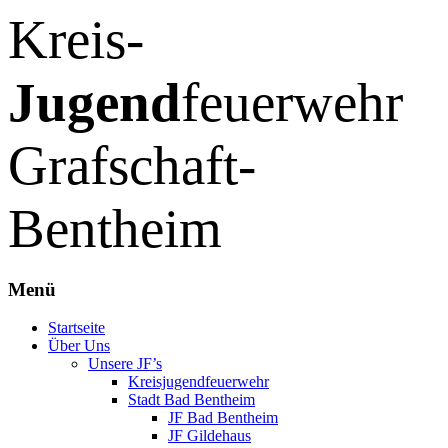
Kreis-
Jugend
feuerwehr
Grafschaft-
Bentheim
Menü
Zum
Startseite
Inhalt
Über Uns
springen
Unsere JF’s
Kreisjugendfeuerwehr
Stadt Bad Bentheim
JF Bad Bentheim
JF Gildehaus