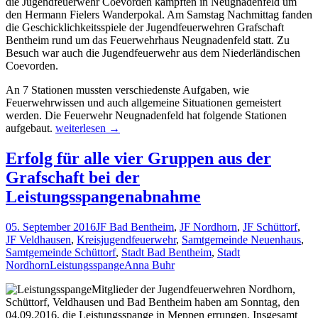
die Jugendfeuerwehr Coevorden kämpften in Neugnadenfeld um
den Hermann Fielers Wanderpokal. Am Samstag Nachmittag fanden
die Geschicklichkeitsspiele der Jugendfeuerwehren Grafschaft
Bentheim rund um das Feuerwehrhaus Neugnadenfeld statt. Zu
Besuch war auch die Jugendfeuerwehr aus dem Niederländischen
Coevorden.
An 7 Stationen mussten verschiedenste Aufgaben, wie
Feuerwehrwissen und auch allgemeine Situationen gemeistert
werden. Die Feuerwehr Neugnadenfeld hat folgende Stationen
Jugendfeuerwehr
aufgebaut.
weiterlesen
→
Neuenhaus
Sieger
Erfolg für alle vier Gruppen aus der
der
Grafschaft bei der
diesjährigen
Geschicklichkeitsspiele
Leistungsspangenabnahme
05. September 2016
JF Bad Bentheim
,
JF Nordhorn
,
JF Schüttorf
,
JF Veldhausen
,
Kreisjugendfeuerwehr
,
Samtgemeinde Neuenhaus
,
Samtgemeinde Schüttorf
,
Stadt Bad Bentheim
,
Stadt
Nordhorn
Leistungsspange
Anna Buhr
Mitglieder der Jugendfeuerwehren Nordhorn,
Schüttorf, Veldhausen und Bad Bentheim haben am Sonntag, den
04.09.2016, die Leistungsspange in Meppen errungen. Insgesamt