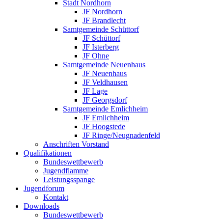
Stadt Nordhorn
JF Nordhorn
JF Brandlecht
Samtgemeinde Schüttorf
JF Schüttorf
JF Isterberg
JF Ohne
Samtgemeinde Neuenhaus
JF Neuenhaus
JF Veldhausen
JF Lage
JF Georgsdorf
Samtgemeinde Emlichheim
JF Emlichheim
JF Hoogstede
JF Ringe/Neugnadenfeld
Anschriften Vorstand
Qualifikationen
Bundeswettbewerb
Jugendflamme
Leistungsspange
Jugendforum
Kontakt
Downloads
Bundeswettbewerb