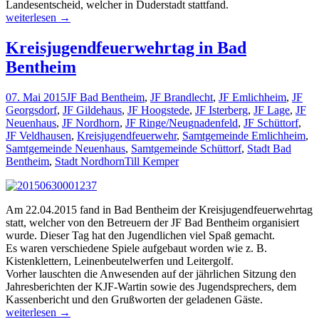
Landesentscheid, welcher in Duderstadt stattfand.
Kreisjugendfeuerwehrtag
weiterlesen
→
in
Neuenhaus
Kreisjugendfeuerwehrtag in Bad
Bentheim
07. Mai 2015
JF Bad Bentheim
,
JF Brandlecht
,
JF Emlichheim
,
JF
Georgsdorf
,
JF Gildehaus
,
JF Hoogstede
,
JF Isterberg
,
JF Lage
,
JF
Neuenhaus
,
JF Nordhorn
,
JF Ringe/Neugnadenfeld
,
JF Schüttorf
,
JF Veldhausen
,
Kreisjugendfeuerwehr
,
Samtgemeinde Emlichheim
,
Samtgemeinde Neuenhaus
,
Samtgemeinde Schüttorf
,
Stadt Bad
Bentheim
,
Stadt Nordhorn
Till Kemper
Am 22.04.2015 fand in Bad Bentheim der Kreisjugendfeuerwehrtag
statt, welcher von den Betreuern der JF Bad Bentheim organisiert
wurde. Dieser Tag hat den Jugendlichen viel Spaß gemacht.
Es waren verschiedene Spiele aufgebaut worden wie z. B.
Kistenklettern, Leinenbeutelwerfen und Leitergolf.
Vorher lauschten die Anwesenden auf der jährlichen Sitzung den
Jahresberichten der KJF-Wartin sowie des Jugendsprechers, dem
Kassenbericht und den Grußworten der geladenen Gäste.
Kreisjugendfeuerwehrtag
weiterlesen
→