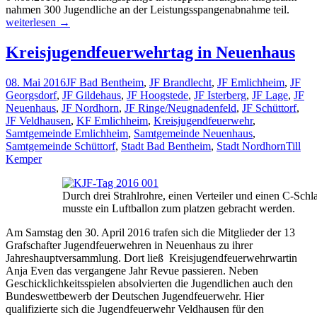
nahmen 300 Jugendliche an der Leistungsspangenabnahme teil.
Erfolg
weiterlesen
→
für
alle
Kreisjugendfeuerwehrtag in Neuenhaus
vier
Gruppen
08. Mai 2016
JF Bad Bentheim
,
JF Brandlecht
,
JF Emlichheim
,
JF
aus
Georgsdorf
,
JF Gildehaus
,
JF Hoogstede
,
JF Isterberg
,
JF Lage
,
JF
der
Neuenhaus
,
JF Nordhorn
,
JF Ringe/Neugnadenfeld
,
JF Schüttorf
,
Grafschaft
JF Veldhausen
,
KF Emlichheim
,
Kreisjugendfeuerwehr
,
bei
Samtgemeinde Emlichheim
,
Samtgemeinde Neuenhaus
,
der
Samtgemeinde Schüttorf
,
Stadt Bad Bentheim
,
Stadt Nordhorn
Till
Leistungsspangenabnahme
Kemper
Durch drei Strahlrohre, einen Verteiler und einen C-Schl
musste ein Luftballon zum platzen gebracht werden.
Am Samstag den 30. April 2016 trafen sich die Mitglieder der 13
Grafschafter Jugendfeuerwehren in Neuenhaus zu ihrer
Jahreshauptversammlung. Dort ließ Kreisjugendfeuerwehrwartin
Anja Even das vergangene Jahr Revue passieren. Neben
Geschicklichkeitsspielen absolvierten die Jugendlichen auch den
Bundeswettbewerb der Deutschen Jugendfeuerwehr. Hier
qualifizierte sich die Jugendfeuerwehr Veldhausen für den