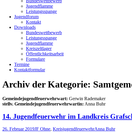
Bundeswettbewerb
Jugendflamme
Leistungsspange
Jugendforum
Kontakt
Downloads
Bundeswettbewerb
Leistungsspange
Jugendflamme
Kreiszeltlager
Öffentlichkeitsarbeit
Formulare
Termine
Kontaktformular
Archiv der Kategorie: Samtgem
Gemeindejugendfeuerwehrwart:
Gerwin Rademaker
stellv. Gemeindejugendfeuerwehrwartin:
Anna Buhr
14. Jugendfeuerwehr im Landkreis Grafsc
26. Februar 2019
JF Ohne
,
Kreisjugendfeuerwehr
Anna Buhr