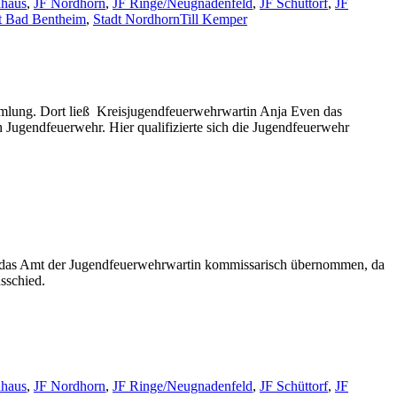
haus
,
JF Nordhorn
,
JF Ringe/Neugnadenfeld
,
JF Schüttorf
,
JF
t Bad Bentheim
,
Stadt Nordhorn
Till Kemper
mmlung. Dort ließ Kreisjugendfeuerwehrwartin Anja Even das
Jugendfeuerwehr. Hier qualifizierte sich die Jugendfeuerwehr
nun das Amt der Jugendfeuerwehrwartin kommissarisch übernommen, da
sschied.
haus
,
JF Nordhorn
,
JF Ringe/Neugnadenfeld
,
JF Schüttorf
,
JF