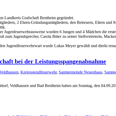
im Landkreis Grafschaft Bentheim gegründet.
iedern, 2 Ehren-Gründungsmitgliedern, den Betreuern, Eltern und Mit
tik.
r Jugenfeuerwehrausweise wurden 6 Jungen und 4 Mädchen die ersten
 zum Jugendsprecher, Carola Büter zu seiner Stellvertreterin, Mac
den Jugendfeuerwehrwart wurde Lukas Meyer gewählt und direkt erna
fschaft bei der Leistungsspangenabnahme
 Veldhausen
,
Kreisjugendfeuerwehr
,
Samtgemeinde Neuenhaus
,
Samtge
üttorf, Veldhausen und Bad Bentheim haben am Sonntag, den 04.09.20