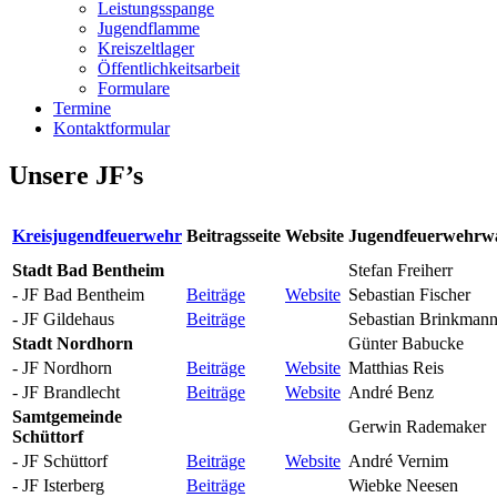
Leistungsspange
Jugendflamme
Kreiszeltlager
Öffentlichkeitsarbeit
Formulare
Termine
Kontaktformular
Unsere JF’s
Kreisjugendfeuerwehr
Beitragsseite
Website
Jugendfeuerwehrwa
Stadt Bad Bentheim
Stefan Freiherr
- JF Bad Bentheim
Beiträge
Website
Sebastian Fischer
- JF Gildehaus
Beiträge
Sebastian Brinkman
Stadt Nordhorn
Günter Babucke
- JF Nordhorn
Beiträge
Website
Matthias Reis
- JF Brandlecht
Beiträge
Website
André Benz
Samtgemeinde
Gerwin Rademaker
Schüttorf
- JF Schüttorf
Beiträge
Website
André Vernim
- JF Isterberg
Beiträge
Wiebke Neesen