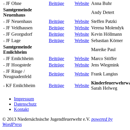
- JF Ohne
Beiträge
Website
Anna Buhr
Samtgemeinde
Andy Detert
Neuenhaus
- JF Neuenhaus
Beiträge
Website
Steffen Patzki
- JF Veldhausen
Beiträge
Website
Verena Molendyk
- JF Georgsdorf
Beiträge
Website
Kevin Höllmann
- JF Lage
Beiträge
Website
Sebastian Körner
Samtgemeinde
Mareike Paul
Emlichheim
- JF Emlichheim
Beiträge
Website
Marco Stöffer
- JF Hoogstede
Beiträge
Website
Jens Wiegmink
- JF Ringe /
Beiträge
Website
Frank Langius
Neugnadenfeld
Kinderfeuerwehrwa
- KF Emlichheim
Beiträge
Website
Sarah Helweg
Impressum
Datenschutz
Kontakt
© 2013 Niedersächsische Jugendfeuerwehr e.V.
powered by
WordPress