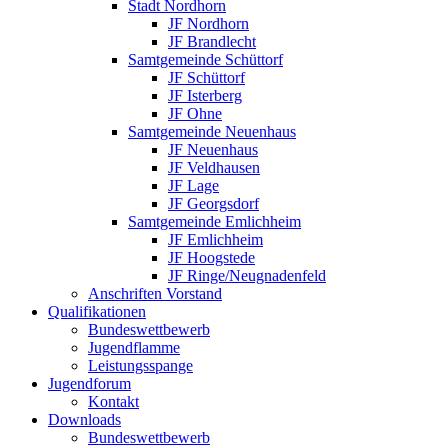
Stadt Nordhorn
JF Nordhorn
JF Brandlecht
Samtgemeinde Schüttorf
JF Schüttorf
JF Isterberg
JF Ohne
Samtgemeinde Neuenhaus
JF Neuenhaus
JF Veldhausen
JF Lage
JF Georgsdorf
Samtgemeinde Emlichheim
JF Emlichheim
JF Hoogstede
JF Ringe/Neugnadenfeld
Anschriften Vorstand
Qualifikationen
Bundeswettbewerb
Jugendflamme
Leistungsspange
Jugendforum
Kontakt
Downloads
Bundeswettbewerb