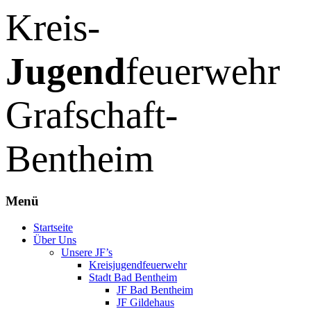
Kreis-
Jugend
feuerwehr
Grafschaft-
Bentheim
Menü
Zum
Startseite
Inhalt
Über Uns
springen
Unsere JF’s
Kreisjugendfeuerwehr
Stadt Bad Bentheim
JF Bad Bentheim
JF Gildehaus