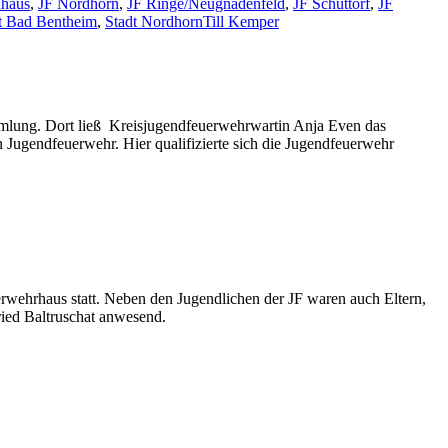
haus
,
JF Nordhorn
,
JF Ringe/Neugnadenfeld
,
JF Schüttorf
,
JF
t Bad Bentheim
,
Stadt Nordhorn
Till Kemper
mmlung. Dort ließ Kreisjugendfeuerwehrwartin Anja Even das
Jugendfeuerwehr. Hier qualifizierte sich die Jugendfeuerwehr
ehrhaus statt. Neben den Jugendlichen der JF waren auch Eltern,
ied Baltruschat anwesend.