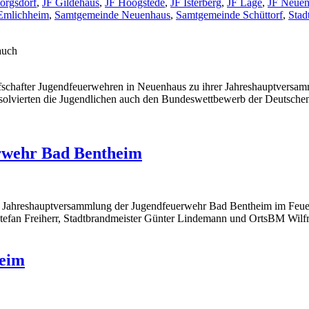
orgsdorf
,
JF Gildehaus
,
JF Hoogstede
,
JF Isterberg
,
JF Lage
,
JF Neuen
Emlichheim
,
Samtgemeinde Neuenhaus
,
Samtgemeinde Schüttorf
,
Stad
auch
rafschafter Jugendfeuerwehren in Neuenhaus zu ihrer Jahreshauptversa
solvierten die Jugendlichen auch den Bundeswettbewerb der Deutschen 
rwehr Bad Bentheim
 Jahreshauptversammlung der Jugendfeuerwehr Bad Bentheim im Feuerw
Stefan Freiherr, Stadtbrandmeister Günter Lindemann und OrtsBM Wilfr
heim