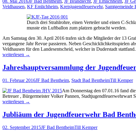
08. Mai 2016
JF Bad Bentheim
,
JF Brandlecht
,
JF Emlichheim
,
JF Ge
Veldhausen
,
KF Emlichheim
,
Kreisjugendfeuerwehr
,
Samtgemeinde 
Durch drei Strahlrohre, einen Verteiler und einen C-Schl
musste ein Luftballon zum platzen gebracht werden.
Am Samstag den 30. April 2016 trafen sich die Mitglieder der 13 G
vergangene Jahr Revue passieren. Neben Geschicklichkeitsspielen ab
Veldhausen für den Landesentscheid, welcher in Duderstadt stattfand.
Kreisjugendfeuerwehrtag
weiterlesen
→
in
Neuenhaus
Jahreshauptversammlung der Jugendfeue
01. Februar 2016
JF Bad Bentheim
,
Stadt Bad Bentheim
Till Kemper
Am Donnerstag den 07.01.16 fand die
Betreuer , Bürgermeister Volker Pannen, Stadtjugendfeuerwehrwart 
Jahreshauptversammlung
weiterlesen
→
der
Jugendfeuerwehr
Jubliäum der Jugendfeuerwehr Bad Bent
Bad
Bentheim
02. September 2015
JF Bad Bentheim
Till Kemper