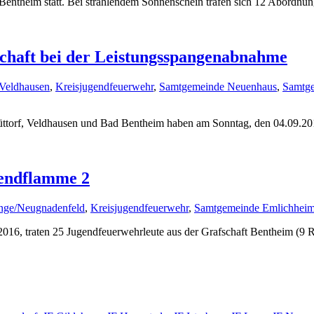
 Bentheim statt. Bei strahlendem Sonnenschein trafen sich 12 Abordnu
fschaft bei der Leistungsspangenabnahme
 Veldhausen
,
Kreisjugendfeuerwehr
,
Samtgemeinde Neuenhaus
,
Samtge
üttorf, Veldhausen und Bad Bentheim haben am Sonntag, den 04.09.20
gendflamme 2
nge/Neugnadenfeld
,
Kreisjugendfeuerwehr
,
Samtgemeinde Emlichhei
016, traten 25 Jugendfeuerwehrleute aus der Grafschaft Bentheim (9 