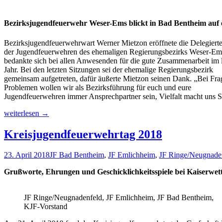
Bezirksjugendfeuerwehr Weser-Ems blickt in Bad Bentheim auf e
Bezirksjugendfeuerwehrwart Werner Mietzon eröffnete die Delegiert
der Jugendfeuerwehren des ehemaligen Regierungsbezirks Weser-Em
bedankte sich bei allen Anwesenden für die gute Zusammenarbeit im l
Jahr. Bei den letzten Sitzungen sei der ehemalige Regierungsbezirk
gemeinsam aufgetreten, dafür äußerte Mietzon seinen Dank. „Bei Fr
Problemen wollen wir als Bezirksführung für euch und eure
Jugendfeuerwehren immer Ansprechpartner sein, Vielfalt macht uns St
Gemeinsam
weiterlesen
→
in
die
Kreisjugendfeuerwehrtag 2018
Zukunft
–
23. April 2018
JF Bad Bentheim
,
JF Emlichheim
,
JF Ringe/Neugnade
Kinderfeuerwehren
in
Grußworte, Ehrungen und Geschicklichkeitsspiele bei Kaiserwet
Weser-
Ems
halten
JF Ringe/Neugnadenfeld, JF Emlichheim, JF Bad Bentheim,
starkes
KJF-Vorstand
Wachstum