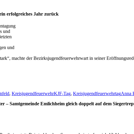
in erfolgreiches Jahr zurück
entagung
s und
etzten
agen und
ark“, machte der Bezirksjugendfeuerwehrwart in seiner Eröffnungsrede
nfeld
,
Kreisjugendfeuerwehr
KJF-Tag
,
Kreisjugendfeuerwehrtag
Anna 
ter – Samtgemeinde Emlichheim gleich doppelt auf dem Siegertrep