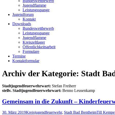
Bundeswettbewerb
Jugendflamme
Leistungsspange
Jugendforum
Kontakt
Downloads
Bundeswettbewerb
Leistungsspange
Jugendflamme
Kreiszeltlager
Öffentlichkeitsarbeit
Formulare
Termine
Kontaktformular
Archiv der Kategorie: Stadt Ba
Stadtjugendfeuerwehrwart:
Stefan Freiherr
stellv. Stadtjugendfeuerwehrwart:
Benno Leusenkamp
Gemeinsam in die Zukunft – Kinderfeuer
30. März 2019
Kreisjugendfeuerwehr
,
Stadt Bad Bentheim
Till Kempe