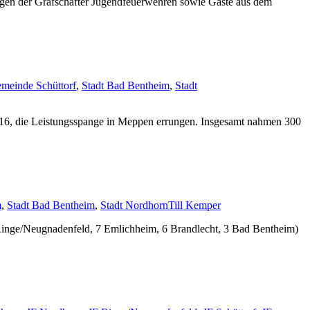
ngen der Grafschafter Jugendfeuerwehren sowie Gäste aus dem
meinde Schüttorf
,
Stadt Bad Bentheim
,
Stadt
16, die Leistungsspange in Meppen errungen. Insgesamt nahmen 300
m
,
Stadt Bad Bentheim
,
Stadt Nordhorn
Till Kemper
Ringe/Neugnadenfeld, 7 Emlichheim, 6 Brandlecht, 3 Bad Bentheim)