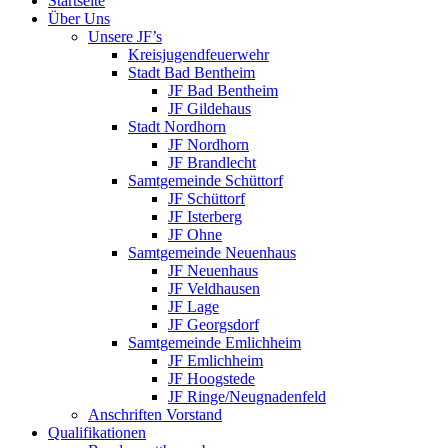
Startseite
Inhalt
Über Uns
springen
Unsere JF’s
Kreisjugendfeuerwehr
Stadt Bad Bentheim
JF Bad Bentheim
JF Gildehaus
Stadt Nordhorn
JF Nordhorn
JF Brandlecht
Samtgemeinde Schüttorf
JF Schüttorf
JF Isterberg
JF Ohne
Samtgemeinde Neuenhaus
JF Neuenhaus
JF Veldhausen
JF Lage
JF Georgsdorf
Samtgemeinde Emlichheim
JF Emlichheim
JF Hoogstede
JF Ringe/Neugnadenfeld
Anschriften Vorstand
Qualifikationen