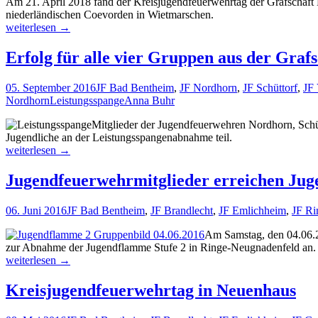
Am 21. April 2018 fand der Kreisjugendfeuerwehrtag der Grafschaft
niederländischen Coevorden in Wietmarschen.
Kreisjugendfeuerwehrtag
weiterlesen
→
2018
Erfolg für alle vier Gruppen aus der Gra
05. September 2016
JF Bad Bentheim
,
JF Nordhorn
,
JF Schüttorf
,
JF
Nordhorn
Leistungsspange
Anna Buhr
Mitglieder der Jugendfeuerwehren Nordhorn, Sch
Jugendliche an der Leistungsspangenabnahme teil.
Erfolg
weiterlesen
→
für
alle
Jugendfeuerwehrmitglieder erreichen Ju
vier
Gruppen
06. Juni 2016
JF Bad Bentheim
,
JF Brandlecht
,
JF Emlichheim
,
JF Ri
aus
der
Am Samstag, den 04.06.2
Grafschaft
zur Abnahme der Jugendflamme Stufe 2 in Ringe-Neugnadenfeld an.
bei
Jugendfeuerwehrmitglieder
weiterlesen
→
der
erreichen
Leistungsspangenabnahme
Jugendflamme
Kreisjugendfeuerwehrtag in Neuenhaus
2