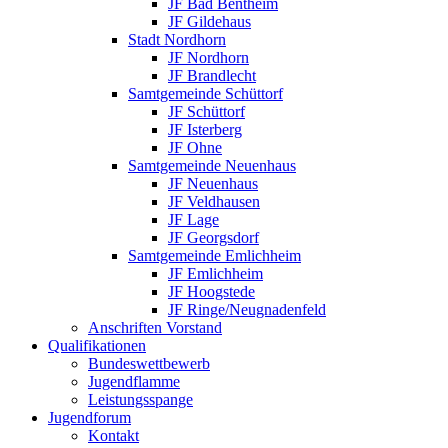
JF Bad Bentheim
JF Gildehaus
Stadt Nordhorn
JF Nordhorn
JF Brandlecht
Samtgemeinde Schüttorf
JF Schüttorf
JF Isterberg
JF Ohne
Samtgemeinde Neuenhaus
JF Neuenhaus
JF Veldhausen
JF Lage
JF Georgsdorf
Samtgemeinde Emlichheim
JF Emlichheim
JF Hoogstede
JF Ringe/Neugnadenfeld
Anschriften Vorstand
Qualifikationen
Bundeswettbewerb
Jugendflamme
Leistungsspange
Jugendforum
Kontakt